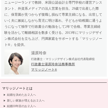
ニュージーランドで教師、米国公認会計士専門学校の運営アシス
タント、外資系メディアの法人営業を担当。29歳で出産した際
に、保育園が見つからず復職し損ねて専業主婦になる。出世して
いく夫に嫉妬しながら育児に明け暮れ、子どもが幼稚園に通うよ
うになって独学で行政書士の勉強をして2年で合格。専業主婦経
験を活かして離婚相談を数多く受ける。2013年にマリッジデザイ
ン株式会社を立ち上げ、円満家庭をサポートする「マリッジノー
ト
®
」を提供。
湯原玲奈
行政書士・マリッジデザイン株式会社代表取締役
行政書士湯原玲奈法務事務所
マリッジノート
®
マリッジノートとは
結婚を決めたお２人へ
新しい家族が増えるお２人へ
結婚10年目のお２人へ