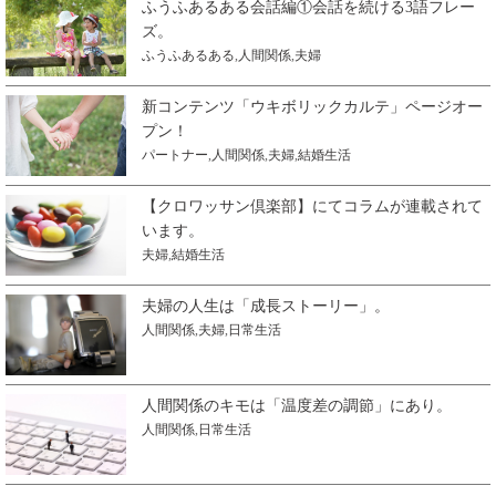
ふうふあるある会話編①会話を続ける3語フレー
ズ。
ふうふあるある
,
人間関係
,
夫婦
新コンテンツ「ウキボリックカルテ」ページオー
プン！
パートナー
,
人間関係
,
夫婦
,
結婚生活
【クロワッサン倶楽部】にてコラムが連載されて
います。
夫婦
,
結婚生活
夫婦の人生は「成長ストーリー」。
人間関係
,
夫婦
,
日常生活
人間関係のキモは「温度差の調節」にあり。
人間関係
,
日常生活