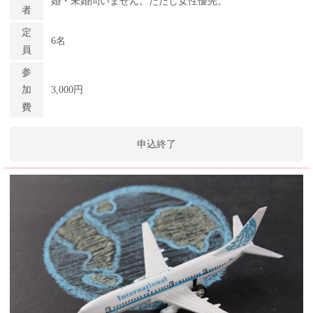
婚・未婚問いません。ただし女性優先。
者
定
6名
員
参
加
3,000円
費
申込終了