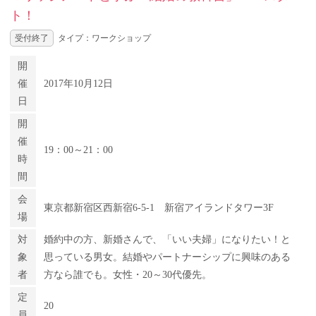
ト！
受付終了
タイプ：ワークショップ
開
催
2017年10月12日
日
開
催
19：00～21：00
時
間
会
東京都新宿区西新宿6-5-1 新宿アイランドタワー3F
場
対
婚約中の方、新婚さんで、「いい夫婦」になりたい！と
象
思っている男女。結婚やパートナーシップに興味のある
者
方なら誰でも。女性・20～30代優先。
定
20
員