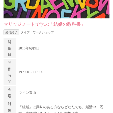
マリッジノートで学ぶ「結婚の教科書」
受付終了
タイプ：ワークショップ
開
催
2016年6月9日
日
開
催
19：00～21：00
時
間
会
ウィン青山
場
対
「結婚」に興味のある方ならどなたでも。婚活中、既
象