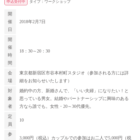
申込受付中
タイプ：ワークショップ
開
催
2018年2月7日
日
開
催
18：30～20：30
時
間
会
東京都新宿区市谷本村町スタジオ（参加される方には詳
場
細をお知らせいたします）
対
婚約中の方、新婚さんで、「いい夫婦」になりたい！と
象
思っている男女。結婚やパートナーシップに興味のある
者
方なら誰でも。女性・20～30代優先。
定
10
員
参
3,000円（税込）カップルでの参加はお二人で5,000円（税