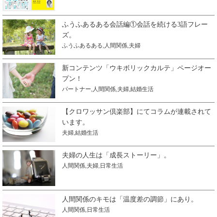
ふうふあるある会話編①会話を続ける3語フレー
ズ。
ふうふあるある
,
人間関係
,
夫婦
新コンテンツ「ウキボリックカルテ」ページオー
プン！
パートナー
,
人間関係
,
夫婦
,
結婚生活
【クロワッサン倶楽部】にてコラムが連載されて
います。
夫婦
,
結婚生活
夫婦の人生は「成長ストーリー」。
人間関係
,
夫婦
,
日常生活
人間関係のキモは「温度差の調節」にあり。
人間関係
,
日常生活